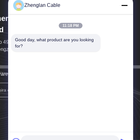
Zhenglan Cable
englan Cable Technology Co.,
11:18 PM
d
Good day, what product are you looking 
o 49, Torre Sul do Greenland Center, distrito de
for?
ngzhou Oriental, Zhengzhou, China
raremos em contato o mais breve possível.
inscrever-se