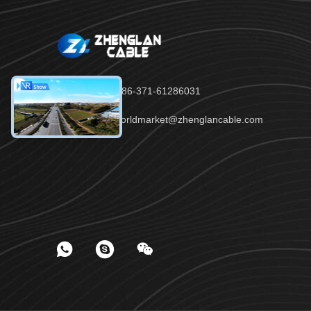
telefone：86-371-61286031
E-mail：worldmarket@zhenglancable.com