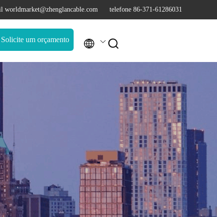
l worldmarket@zhenglancable.com
telefone 86-371-61286031
Solicite um orçamento

