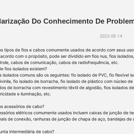
arização Do Conhecimento De Problem
2023-08-14
 os tipos de fios e cabos comumente usados de acordo com seus uso
acordo com o propósito, pode ser dividido em fios nus, fios isolados, 
role, cabos de comunicação, cabos de radiofrequência, etc.
de fios isolados existem?
 isolados comuns são os seguintes: fio isolado de PVC, fio flexível iso
ivinila, fio isolado de borracha, fio isolado de plástico com núcleo de
lados de borracha com revestimento têxtil de algodão, fios isolados d
ricidade e iluminação, etc.
os acessórios de cabo?
ssórios elétricos comumente usados incluem caixas de junção de ter
nais de conexão, ranhuras de junção de chapa de aço, bandejas de 
junta intermediária de cabo?