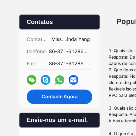
Popul
Contatos
Contatos:
Miss. Linda Yang
1. Quais são
telefone:
86-371-61286031
Resposta: De 
Fax:
86-371-61286032
cabos de cont
2. Que tipos 
Resposta: Fios
cloreto de pol
flexíveis iso
PVC para elet
Contacte Agora
3. Quais são 
Resposta: Ace
Envie-nos um e-mail.
tubos e termi
4. O que é a 