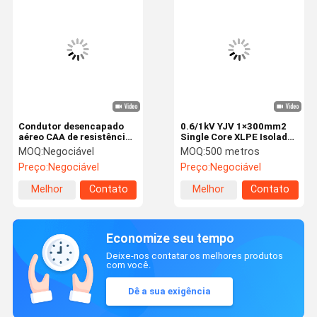
Condutor desencapado
0.6/1kV YJV 1×300mm2
aéreo CAA de resistência
Single Core XLPE Isolado
comum para transmissão
PVC envelopado cabo de
MOQ:
Negociável
MOQ:
500 metros
de energia - Cabo de linha
alimentação IEC 60228,
Preço:
Negociável
Preço:
Negociável
aérea reforçado com aço
IEC 60502-1
do condutor de alumínio
((CU/XLPE/PVC)
Melhor
Contato
Melhor
Contato
ASTM B232 IEC 61089
preço
preço
Economize seu tempo
Deixe-nos contatar os melhores produtos
com você.
Dê a sua exigência