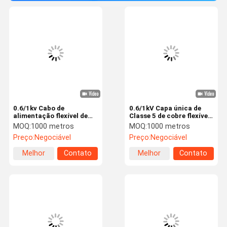
0.6/1kv Cabo de
0.6/1kV Capa única de
alimentação flexível de
Classe 5 de cobre flexível
núcleo único RV-K
XLPE isolado de PVC com
MOQ:
1000 metros
MOQ:
1000 metros
CU/XLPE/PVC
revestimento de cabo de
Preço:
Negociável
Preço:
Negociável
1x300sqmm IEC60502-1
alimentação 1×185mm2
para distribuição de
Melhor
Contato
Melhor
Contato
energia industrial civil
preço
preço