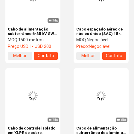
Cabo de alimentação
Cabo espaçado aéreo de
subterrâneo 6-35 kV SWA
núcleo único (SAC) 15kV
isolado em XLPE blindado
Cabo aéreo de média
MOQ:
1500 metros
MOQ:
Negociável
- cabo subterrâneo de
tensão para rede de
Preço:
USD 1- USD 200
Preço:
Negociável
média tensão de três
distribuição primária
núcleos IEC 60502-2
Melhor
Contato
Melhor
Contato
preço
preço
Casa
Produtos
Show De RV
Sobre Nós
Cabo de controle isolado
Cabo de alimentação
em XLPE de cobre
subterrâneo de alumínio