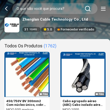
Zhenglan Cable Technology Co., Ltd
31
5.0
Fornecedor verificado
YEARS
Todos Os Produtos
(1762)
450/750V BV 300mm2
Cabo agrupado aéreo
Com núcleo único, cobre
(ABC) Cabo isolado aéreo
sólido, PVC, fio elétrico
de 0,6/1kV - Cabo ABC de
MOQ:
500 metros
MOQ:
1000