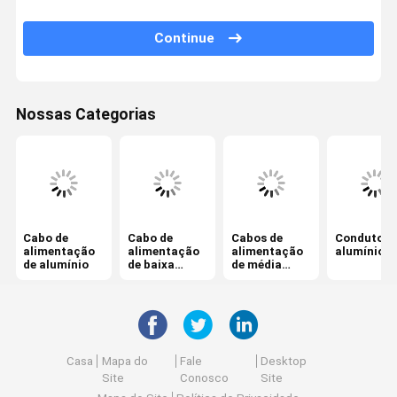
Cabo isolado aéreo
Continue
Aço revestido de cobre
Cabo solar fotovoltaico
Nossas Categorias
o xlpe isolou cabos
Cabos isolados de PVC
Cabos de baixo teor de fumaça e zero halogênio
Cabo de
Cabo de
Cabos de
Condutor 
Cabo de força blindado
alimentação
alimentação
alimentação
alumínio n
de alumínio
de baixa
de média
tensão
tensão
Cabos Resistentes ao Fogo
Fios e cabos de construção
Cabo gêmeo e terra
Casa
Mapa do
Fale
Desktop
Site
Conosco
Site
Cabo de controle elétrico