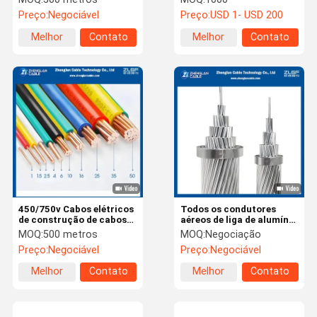
isolado
quatro núcleos para rede
Preço:
Negociável
Preço:
USD 1- USD 200
de distribuição de baixa
tensão
Melhor
Contato
Melhor
Contato
preço
preço
450/750v Cabos elétricos
Todos os condutores
de construção de cabos
aéreos de liga de alumínio
elétricos de cabos
AAAC para distribuição
MOQ:
500 metros
MOQ:
Negociação
elétricos
primária e secundária
Preço:
Negociável
Preço:
Negociável
ASTM B399 IEC 61089
Melhor
Contato
Melhor
Contato
preço
preço