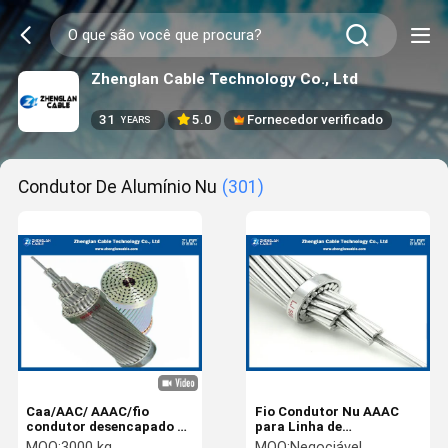
Zhenglan Cable Technology Co., Ltd
31
5.0
Fornecedor verificado
YEARS
Condutor De Alumínio Nu
(301)
Caa/AAC/ AAAC/fio
Fio Condutor Nu AAAC
condutor desencapado de
para Linha de
alumínio condutores
Transmissão de 1,5 mm a
MOQ:
3000 kg
MOQ:
Negociável