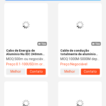
Cabo de Energia de
Cable de condução
Alumínio Nu IEC 240mm2
totalmente de alumínio
Fio AAC Aéreo
(AAC) 7x2.06mm2
MOQ:
500m ou negociável
MOQ:
1000M-5000M depende do tamanho do cabo
Preço:
0.1-100USD/m or Negotiable
Preço:
Negociável
Melhor
Contato
Melhor
Contato
preço
preço