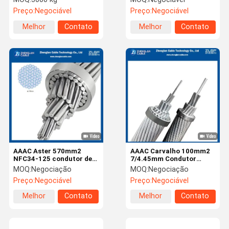
aéreos de alumínio
630 mm
Preço:
Negociável
Preço:
Negociável
Melhor
Contato
Melhor
Contato
preço
preço
AAAC Aster 570mm2
AAAC Carvalho 100mm2
NFC34-125 condutor de
7/4.45mm Condutor
liga de alumínio
Todas ligas de alumínio
MOQ:
Negociação
MOQ:
Negociação
desencapado condutor de
Condutor nu AAAC BS
Preço:
Negociável
Preço:
Negociável
alumínio aéreo
EN50183
Melhor
Contato
Melhor
Contato
preço
preço