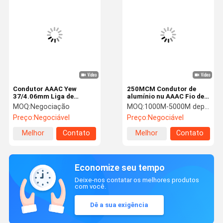
Condutor AAAC Yew
250MCM Condutor de
37/4.06mm Liga de
alumínio nu AAAC Fio de
Alumínio Condutor Nu
transmissão aérea com
MOQ:
Negociação
MOQ:
1000M-5000M depende do tamanho do cabo
Condutor Aéreo AAAC BS
liga de alumínio
Preço:
Negociável
Preço:
Negociável
3242
reforçada e resistente à
corrosão
Melhor
Contato
Melhor
Contato
preço
preço
Economize seu tempo
Deixe-nos contatar os melhores produtos
com você.
Dê a sua exigência