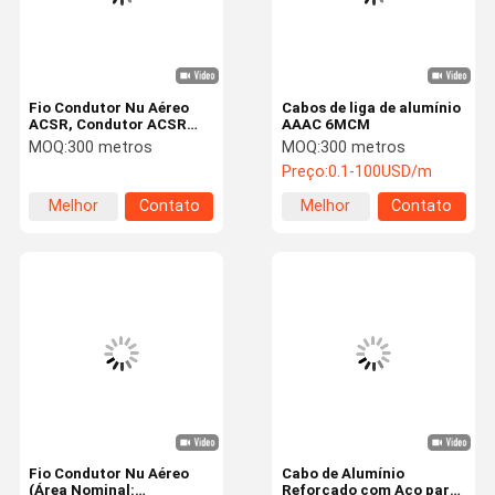
Fio Condutor Nu Aéreo
Cabos de liga de alumínio
ACSR, Condutor ACSR
AAAC 6MCM
Norma IEC 61089 Aço:
MOQ:
300 metros
MOQ:
300 metros
2,67~91,2mm² (AAC,
Preço:
0.1-100USD/m
AAAC, ACSR)
Melhor
Contato
Melhor
Contato
preço
preço
Casa
Produtos
Show De RV
Sobre Nós
Fio Condutor Nu Aéreo
Cabo de Alumínio
(Área Nominal:
Reforçado com Aço para