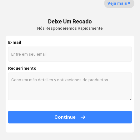
Veja mais
Cabo isolado aéreo
Deixe Um Recado
Aço revestido de cobre
Nós Responderemos Rapidamente
Cabo solar fotovoltaico
E-mail
o xlpe isolou cabos
Cabos isolados de PVC
Requerimento
Cabos de baixo teor de fumaça e zero halogênio
Cabo de força blindado
Cabos Resistentes ao Fogo
Fios e cabos de construção
Continue
Cabo gêmeo e terra
Cabo de controle elétrico