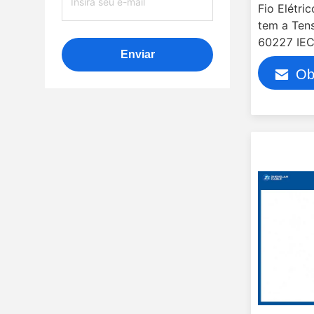
Fio Elétri
tem a Ten
60227 IEC
Enviar
2008
Ob