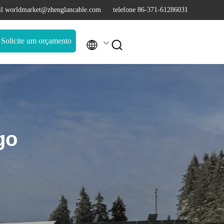
l worldmarket@zhenglancable.com
telefone 86-371-61286031
Solicite um orçamento


go