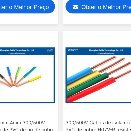
Tensão nominal: 450/750
ter o Melhor Preço
Obter o Melhor Pr
5mm 4mm 300/500V
300/500V Cabos de isolame
o de PVC de fio de cobre
PVC de cobre H07V-R resiste