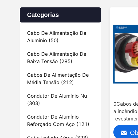
Categorias
Cabo De Alimentação De
Alumínio
(50)
Cabo De Alimentação De
Baixa Tensão
(285)
Cabos De Alimentação De
Média Tensão
(212)
Condutor De Alumínio Nu
(303)
0Cabos de
a incêndi
Condutor De Alumínio
revestime
Reforçado Com Aço
(121)
isolament
Ob
Cabo Isolado Aéreo
(323)