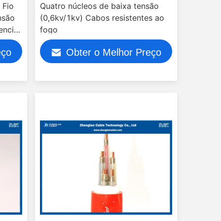
 Fio
Quatro núcleos de baixa tensão
nsão
(0,6kv/1kv) Cabos resistentes ao
ncial
fogo
eço
Obter o Melhor Preço