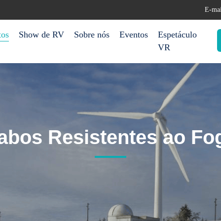
E-mai
tos
Show de RV
Sobre nós
Eventos
Espetáculo
VR
abos Resistentes ao Fo