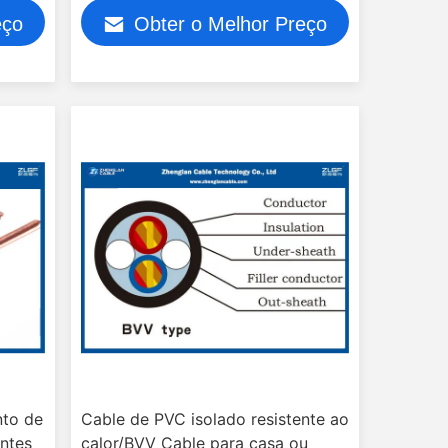
isolado/tensão de ensaio: 2000V
eço
Obter o Melhor Preço
nto de
Cable de PVC isolado resistente ao
ntes
calor/BVV Cable para casa ou