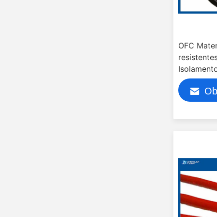
OFC Mater
resistente
Isolamento
Ob