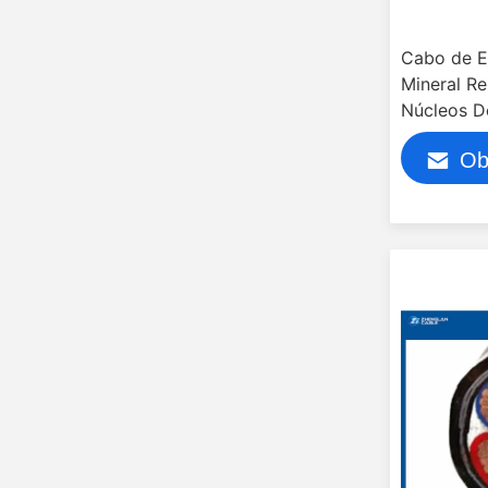
Cabo de E
Mineral R
Núcleos D
Ob