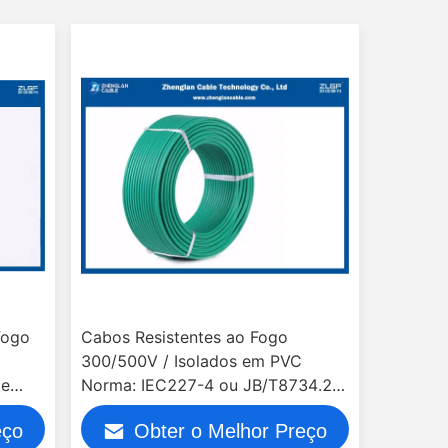
Fogo
Cabos Resistentes ao Fogo
300/500V / Isolados em PVC
de
Norma: IEC227-4 ou JB/T8734.2-
al:
2016 (2 Condutores e 3
eço
Obter o Melhor Preço
Condutores)