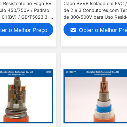
co Resistente ao Fogo BV
Cabo BVVB Isolado em PVC /
são 450/750V / Padrão
de 2 e 3 Condutores com Te
 01(BV) / GB/T5023.3-
de 300/500V para Uso Reside
e Predial
ter o Melhor Preço
Obter o Melhor Pr