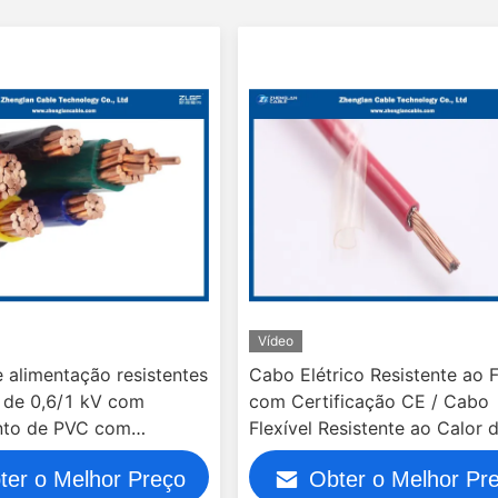
Vídeo
 alimentação resistentes
Cabo Elétrico Resistente ao 
o de 0,6/1 kV com
com Certificação CE / Cabo
nto de PVC com
Flexível Resistente ao Calor 
o XLPE / (NYBY/N2XBY)
Núcleo Único / Tensão Nomin
ter o Melhor Preço
Obter o Melhor Pr
450/750V