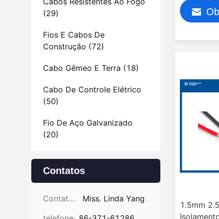
elétricos/
Cabos Resistentes Ao Fogo
Ob
V
(29)
Fios E Cabos De
Construção
(72)
Cabo Gêmeo E Terra
(18)
Cabo De Controle Elétrico
(50)
Fio De Aço Galvanizado
(20)
Contatos
Contatos:
Miss. Linda Yang
1.5mm 2.
Isolament
telefone:
86-371-61286031