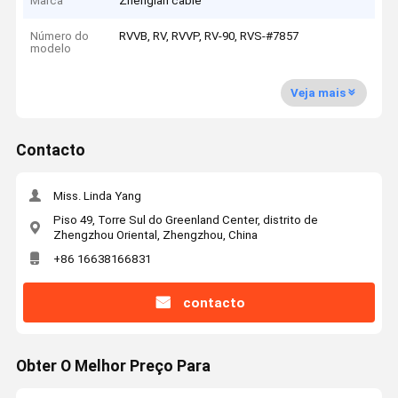
Marca
Zhenglan cable
Número do
RVVB, RV, RVVP, RV-90, RVS-#7857
modelo
Veja mais
Contacto
Miss. Linda Yang
Piso 49, Torre Sul do Greenland Center, distrito de
Zhengzhou Oriental, Zhengzhou, China
+86 16638166831
contacto
Obter O Melhor Preço Para