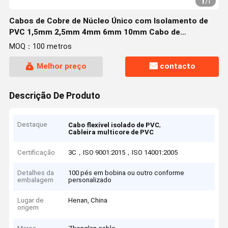
1
/
1
Cabos de Cobre de Núcleo Único com Isolamento de
PVC 1,5mm 2,5mm 4mm 6mm 10mm Cabo de
Alimentação (AL/CU/PVC/LSZH/DSTA)
MOQ：100 metros
Melhor preço
contacto
Descrição De Produto
Destaque
,
Cabo flexível isolado de PVC
Cableira multicore de PVC
Certificação
3C，ISO 9001:2015，ISO 14001:2005
Detalhes da
100 pés em bobina ou outro conforme
embalagem
personalizado
Lugar de
Henan, China
origem