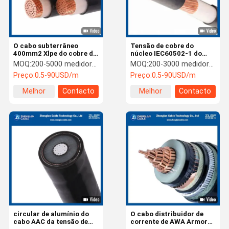
O cabo subterrâneo
Tensão de cobre do
400mm2 Xlpe do cobre de
núcleo IEC60502-1 do
Lszh isolou o poder
Pvc dos cabos isolados
MOQ:
200-5000 medidores dependem do tamanho de seção transversal nominal
MOQ:
200-3000 medidores
IEC60502-1
630mm2 de Xlpe única
Preço:
0.5-90USD/m
Preço:
0.5-90USD/m
baixa
Melhor
Contacto
Melhor
Contacto
preço
preço
Casa
Produtos
Sobre Nós
Excursão Da
Fábrica
circular de alumínio do
O cabo distribuidor de
cabo AAC da tensão de
corrente de AWA Armored