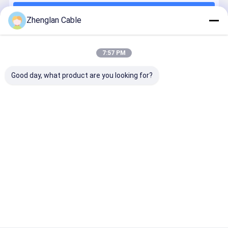
Continue
Overhead cabo isolado
Zhenglan Cable
Aço folheado de cobre
7:57 PM
Nossas Categorias
Cabo solar fotovoltaico
Good day, what product are you looking for?
XLPE e cabos isolados com.
pvc cabos isolados
Baixo fumo zero cabos do halogênio
Cabo
Baixa cabo de
cabos de
Condutor 
distribuidor
alimentação
média tensão
alumínio
cabo distribuidor de corrente blindado
de corrente
de tensão
de
desencapa
de alumínio
alimentação
Cabos resistentes ao fogo
Fio e cabo da construção
Casa
Mapa do
Fale
Desktop
Site
Conosco
Site
Cabo do gêmeo e de terra
Mapa do Site
Política de Privacidade
cabo de controle elétrico