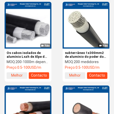
Os cabos isolados de
subterrâneo 1x300mm2
alumínio Lszh de Xlpe do
de alumínio do poder do
poder revestiram
cabo isolado de 1kv XLPE
MOQ:
200-1000m depende do de seção transversal nominal do cabo
MOQ:
200 medidores
IEC60332-1
Preço:
0.5-100USD/m
Preço:
0.5-100USD/m
Melhor
Contacto
Melhor
Contacto
preço
preço