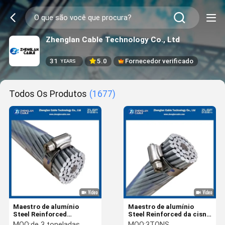
Zhenglan Cable Technology Co., Ltd
31
5.0
Fornecedor verificado
YEARS
Todos Os Produtos
(1677)
Maestro de alumínio
Maestro de alumínio
Steel Reinforced
Steel Reinforced da cisne
Overhead 185
de ACSR 2,703
MOQ:
de 3 toneladas
MOQ:
3TONS