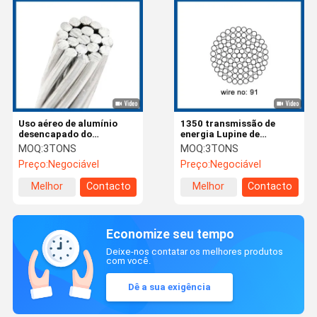
Uso aéreo de alumínio
1350 transmissão de
desencapado do
energia Lupine de
condutor 6201-T81 da
alumínio desencapada do
MOQ:
3TONS
MOQ:
3TONS
liga de AAAC
condutor 1266mm2
Preço:
Negociável
Preço:
Negociável
Melhor
Contacto
Melhor
Contacto
preço
preço
Economize seu tempo
Deixe-nos contatar os melhores produtos
com você.
Dê a sua exigência