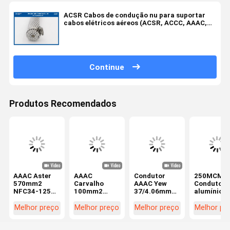
ACSR Cabos de condução nu para suportar
cabos elétricos aéreos (ACSR, ACCC, AAAC,
AAC) (Área AL:500/560/630/710mm2)
Continue
Produtos Recomendados
AAAC Aster
AAAC
Condutor
250MCM
570mm2
Carvalho
AAAC Yew
Condutor 
NFC34-125
100mm2
37/4.06mm
alumínio n
condutor de
7/4.45mm
Liga de
AAAC Fio d
liga de
Condutor
Alumínio
transmiss
Melhor preço
Melhor preço
Melhor preço
Melhor pr
alumínio
Todas ligas
Condutor Nu
aérea com
desencapado
de alumínio
Condutor
liga de
condutor de
Condutor nu
Aéreo AAAC
alumínio