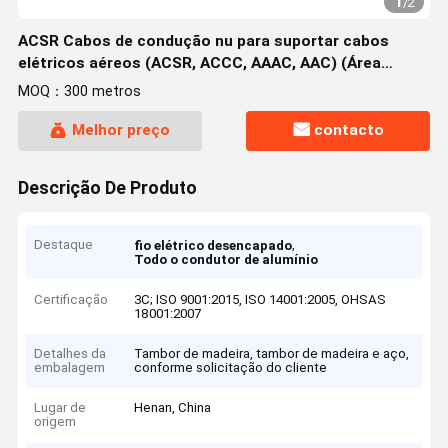
1
/
2
ACSR Cabos de condução nu para suportar cabos
elétricos aéreos (ACSR, ACCC, AAAC, AAC) (Área
AL:500/560/630/710mm2)
MOQ：300 metros
Melhor preço
contacto
Descrição De Produto
Destaque
,
fio elétrico desencapado
Todo o condutor de alumínio
Certificação
3C; ISO 9001:2015, ISO 14001:2005, OHSAS
18001:2007
Detalhes da
Tambor de madeira, tambor de madeira e aço,
embalagem
conforme solicitação do cliente
Lugar de
Henan, China
origem