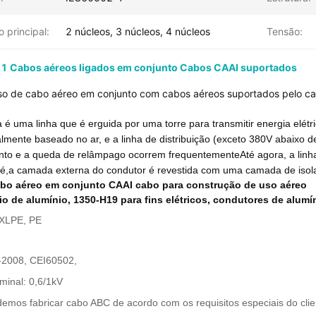
 principal:
2 núcleos, 3 núcleos, 4 núcleos
Tensão:
 Cabos aéreos ligados em conjunto Cabos CAAI suportados
uso de cabo aéreo em conjunto com cabos aéreos suportados pelo c
a é uma linha que é erguida por uma torre para transmitir energia elétr
lmente baseado no ar, e a linha de distribuição (exceto 380V abaixo de
nto e a queda de relâmpago ocorrem frequentementeAté agora, a linha 
to é,a camada externa do condutor é revestida com uma camada de iso
cabo aéreo em conjunto CAAI cabo para construção de uso aéreo
io de alumínio, 1350-H19 para fins elétricos, condutores de alumí
 XLPE, PE
2008, CEI60502,
minal: 0,6/1kV
mos fabricar cabo ABC de acordo com os requisitos especiais do clie