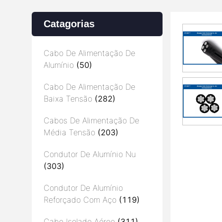
Catagorias
Cabo De Alimentação De
Alumínio
(50)
Cabo De Alimentação De
Baixa Tensão
(282)
Cabos De Alimentação De
Média Tensão
(203)
Condutor De Alumínio Nu
(303)
Condutor De Alumínio
Reforçado Com Aço
(119)
Cabo Isolado Aéreo
(311)