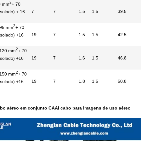
2
0 mm
+ 70
7
7
1.5
1.5
39.5
isolado) + 16
2
 95 mm
+ 70
19
7
1.5
1.5
42.5
isolado) +16
2
 120 mm
+ 70
19
7
1.6
1.5
46.8
isolado) +16
2
 150 mm
+ 70
19
7
1.8
1.5
50.8
isolado) +16
cabo aéreo em conjunto CAAI cabo para imagens de uso aéreo