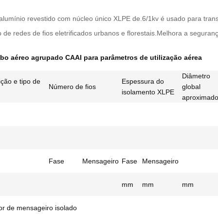
lumínio revestido com núcleo único XLPE de.6/1kv é usado para transm
 de redes de fios eletrificados urbanos e florestais.Melhora a segurança 
cabo aéreo agrupado CAAI para parâmetros de utilização aérea
Diâmetro
ção e tipo de
Espessura do
Número de fios
global
isolamento XLPE
aproximad
Fase
Mensageiro
Fase
Mensageiro
mm
mm
mm
r de mensageiro isolado