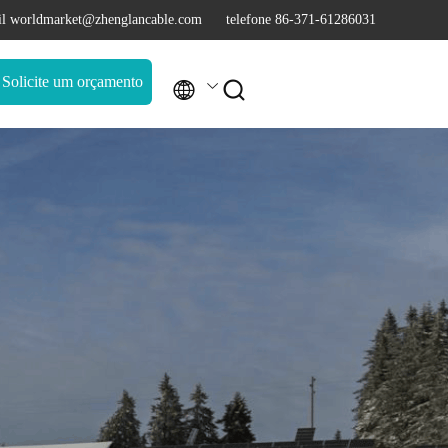
l worldmarket@zhenglancable.com
telefone 86-371-61286031
Solicite um orçamento

