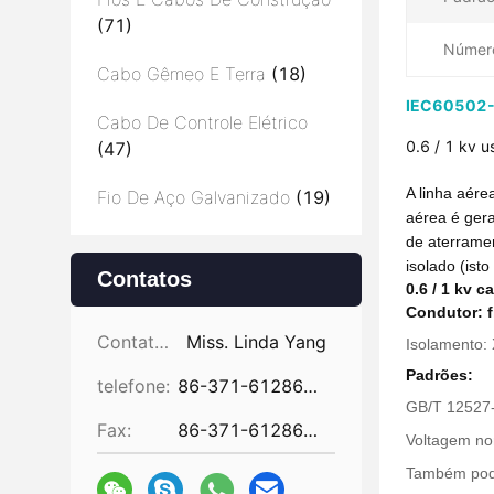
(71)
Número
Cabo Gêmeo E Terra
(18)
IEC60502-1
Cabo De Controle Elétrico
0.6 / 1 kv 
(47)
A linha aére
Fio De Aço Galvanizado
(19)
aérea é gera
de aterrame
isolado (is
Contatos
0.6 / 1 kv 
Condutor: f
Contatos:
Miss. Linda Yang
Isolamento:
Padrões:
telefone:
86-371-61286031
GB/T 12527-
Fax:
86-371-61286032
Voltagem no
Também pode