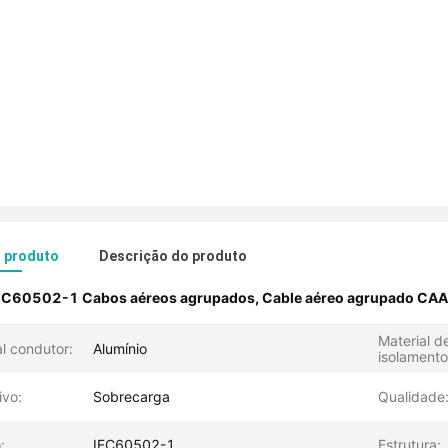
o produto
Descrição do produto
EC60502-1 Cabos aéreos agrupados
,
Cable aéreo agrupado CAA
Material d
al condutor:
Alumínio
isolamento
ivo:
Sobrecarga
Qualidade
:
IEC60502-1
Estrutura: