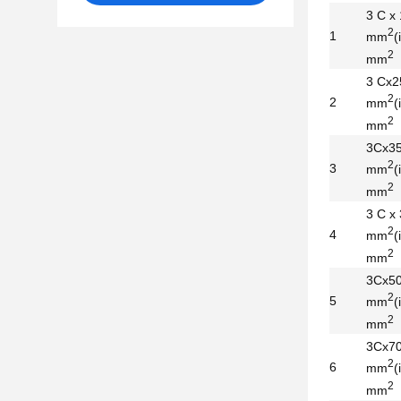
3 C x
2
1
mm
(
2
mm
3 Cx
2
2
mm
(
2
mm
3Cx3
2
3
mm
(
2
mm
3 C x
2
4
mm
(
2
mm
3Cx5
2
5
mm
(
2
mm
3Cx7
2
6
mm
(
2
mm