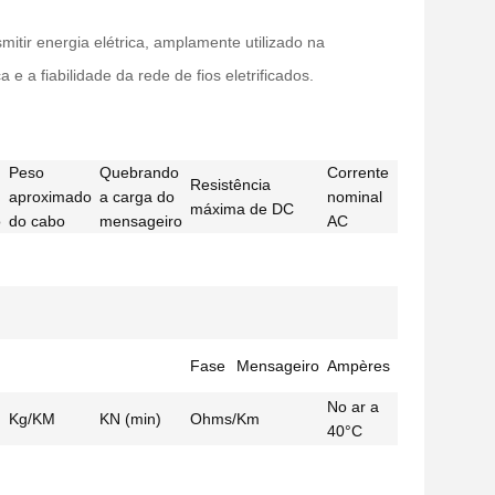
itir energia elétrica, amplamente utilizado na
e a fiabilidade da rede de fios eletrificados.
Peso
Quebrando
Corrente
Resistência
aproximado
a carga do
nominal
máxima de DC
o
do cabo
mensageiro
AC
Fase
Mensageiro
Ampères
No ar a
Kg/KM
KN (min)
Ohms/Km
40°C