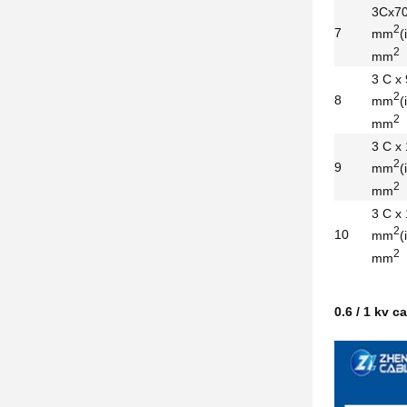
3Cx7
2
7
mm
(
2
mm
3 C x
2
8
mm
(
2
mm
3 C x
2
9
mm
(
2
mm
3 C x
2
10
mm
(
2
mm
0.6 / 1 kv 