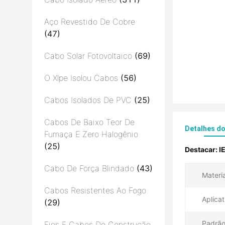
Aço Revestido De Cobre
(47)
Cabo Solar Fotovoltaico
(69)
O Xlpe Isolou Cabos
(56)
Cabos Isolados De PVC
(25)
Cabos De Baixo Teor De
Detalhes d
Fumaça E Zero Halogênio
(25)
Destacar:
I
Cabo De Força Blindado
(43)
Materi
Cabos Resistentes Ao Fogo
Aplicat
(29)
Padrão
Fios E Cabos De Construção