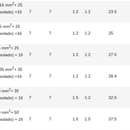
2
 16 mm
+ 25
7
7
1.2
1.2
23.5
isolado) +16
2
25 mm
+ 25
7
7
1.2
1.2
25
isolado) +16
2
5 mm
+ 25
7
7
1.2
1.2
27.5
isolado) + 16
2
 35 mm
+ 35
7
7
1.2
1.2
28.4
isolado) +16
2
0 mm
+ 35
7
7
1.5
1.2
32.5
isolado) + 16
2
0 mm
+ 50
7
7
1.5
1.5
37.5
isolado) + 16