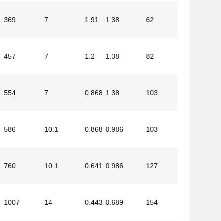
369
7
1.91
1.38
62
457
7
1.2
1.38
82
554
7
0.868
1.38
103
586
10.1
0.868
0.986
103
760
10.1
0.641
0.986
127
1007
14
0.443
0.689
154